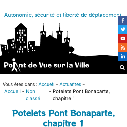
Autonomie, sécurité et liberté de déplacement
Vous êtes dans :
Accueil
–
Actualités
–
Accueil
Non
Potelets Pont Bonaparte,
classé
chapitre 1
Potelets Pont Bonaparte,
chapitre 1