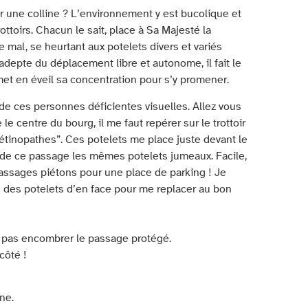
 une colline ? L’environnement y est bucolique et
ottoirs. Chacun le sait, place à Sa Majesté la
e mal, se heurtant aux potelets divers et variés
t adepte du déplacement libre et autonome, il fait le
t en éveil sa concentration pour s’y promener.
de ces personnes déficientes visuelles. Allez vous
le centre du bourg, il me faut repérer sur le trottoir
rétinopathes”. Ces potelets me place juste devant le
é de ce passage les mêmes potelets jumeaux. Facile,
assages piétons pour une place de parking ! Je
 des potelets d’en face pour me replacer au bon
e pas encombrer le passage protégé.
côté !
ne.