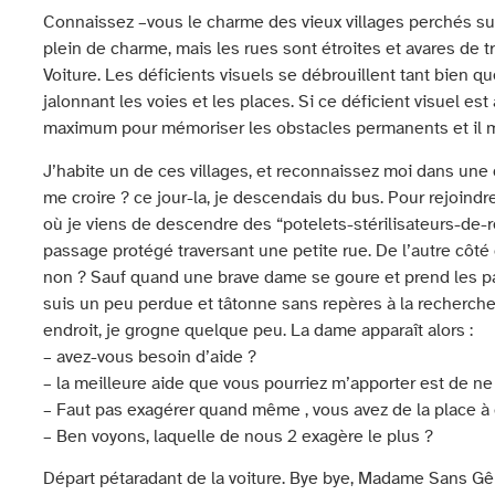
Connaissez –vous le charme des vieux villages perchés sur
plein de charme, mais les rues sont étroites et avares de tr
Voiture. Les déficients visuels se débrouillent tant bien qu
jalonnant les voies et les places. Si ce déficient visuel es
maximum pour mémoriser les obstacles permanents et il me
J’habite un de ces villages, et reconnaissez moi dans une 
me croire ? ce jour-la, je descendais du bus. Pour rejoindre 
où je viens de descendre des “potelets-stérilisateurs-de-
passage protégé traversant une petite rue. De l’autre côt
non ? Sauf quand une brave dame se goure et prend les p
suis un peu perdue et tâtonne sans repères à la recherche
endroit, je grogne quelque peu. La dame apparaît alors :
– avez-vous besoin d’aide ?
– la meilleure aide que vous pourriez m’apporter est de n
– Faut pas exagérer quand même , vous avez de la place à 
– Ben voyons, laquelle de nous 2 exagère le plus ?
Départ pétaradant de la voiture. Bye bye, Madame Sans Gê