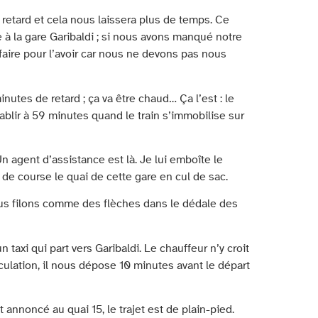
retard et cela nous laissera plus de temps. Ce
ite à la gare Garibaldi ; si nous avons manqué notre
t faire pour l’avoir car nous ne devons pas nous
nutes de retard ; ça va être chaud… Ça l’est : le
ablir à 59 minutes quand le train s’immobilise sur
 agent d’assistance est là. Je lui emboîte le
 de course le quai de cette gare en cul de sac.
us filons comme des flèches dans le dédale des
axi qui part vers Garibaldi. Le chauffeur n’y croit
culation, il nous dépose 10 minutes avant le départ
t annoncé au quai 15, le trajet est de plain-pied.