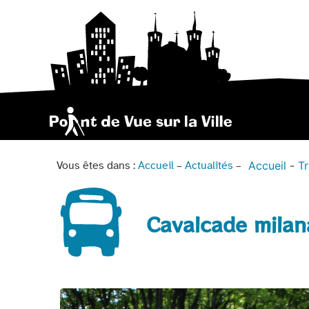
Accueil
T
Vous êtes dans :
Accueil
–
Actualités
–
Cavalcade milan