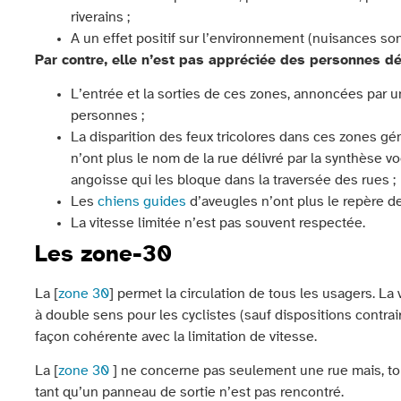
riverains ;
A un effet positif sur l’environnement (nuisances son
Par contre, elle n’est pas appréciée des personnes déf
L’entrée et la sorties de ces zones, annoncées par un
personnes ;
La disparition des feux tricolores dans ces zones g
n’ont plus le nom de la rue délivré par la synthèse v
angoisse qui les bloque dans la traversée des rues ;
Les
chiens guides
d’aveugles n’ont plus le repère d
La vitesse limitée n’est pas souvent respectée.
Les zone-30
La [
zone 30
] permet la circulation de tous les usagers. La
à double sens pour les cyclistes (sauf dispositions contr
façon cohérente avec la limitation de vitesse.
La [
zone 30
] ne concerne pas seulement une rue mais, tou
tant qu’un panneau de sortie n’est pas rencontré.