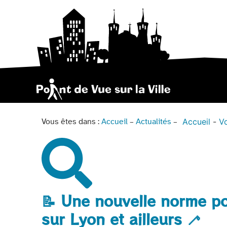
Accueil
Vo
Vous êtes dans :
Accueil
–
Actualités
–
📝 Une nouvelle norme pou
sur Lyon et ailleurs 🦯