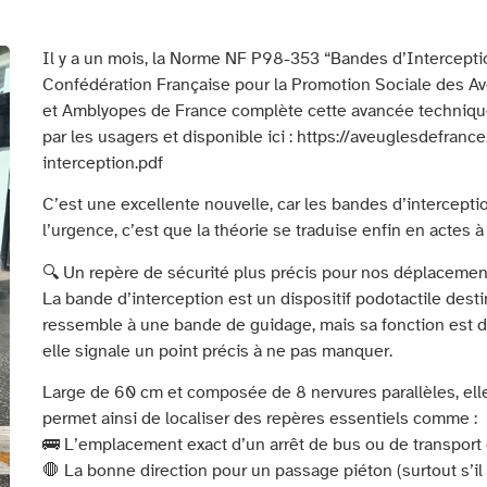
Il y a un mois, la Norme NF P98-353 “Bandes d’Interceptio
Confédération Française pour la Promotion Sociale des A
et Amblyopes de France complète cette avancée technique
par les usagers et disponible ici : https://aveuglesdefr
interception.pdf
C’est une excellente nouvelle, car les bandes d’intercept
l’urgence, c’est que la théorie se traduise enfin en actes à
🔍 Un repère de sécurité plus précis pour nos déplacemen
La bande d’interception est un dispositif podotactile dest
ressemble à une bande de guidage, mais sa fonction est diff
elle signale un point précis à ne pas manquer.
Large de 60 cm et composée de 8 nervures parallèles, elle
permet ainsi de localiser des repères essentiels comme :
🚌 L’emplacement exact d’un arrêt de bus ou de transpor
🛑 La bonne direction pour un passage piéton (surtout s’il n