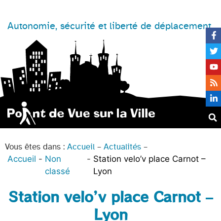
Autonomie, sécurité et liberté de déplacement
Vous êtes dans :
Accueil
–
Actualités
–
Accueil
Non
Station velo’v place Carnot –
classé
Lyon
Station velo’v place Carnot –
Lyon