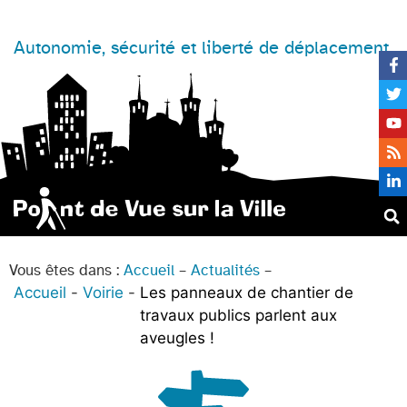
Autonomie, sécurité et liberté de déplacement
Vous êtes dans :
Accueil
–
Actualités
–
Accueil
Voirie
Les panneaux de chantier de
travaux publics parlent aux
aveugles !