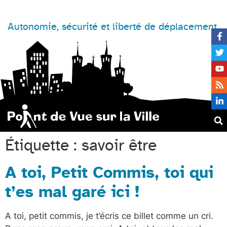
Autonomie, sécurité et liberté de déplacement
Étiquette :
savoir être
A toi, Petit Commis, toi qui
t’es mal garé ici !
A toi, petit commis, je t’écris ce billet comme un cri.