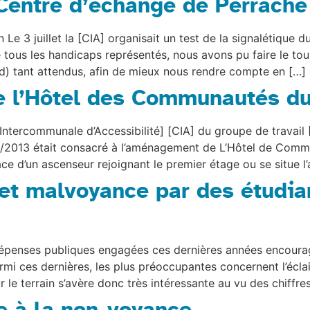
Centre d’échange de Perrache
 Le 3 juillet la [CIA] organisait un test de la signalétique
e tous les handicaps représentés, nous avons pu faire le to
d) tant attendus, afin de mieux nous rendre compte en […]
l’Hôtel des Communautés du
Intercommunale d’Accessibilité] [CIA] du groupe de travail
09/2013 était consacré à l’aménagement de L’Hôtel de Comm
ce d’un ascenseur rejoignant le premier étage ou se situe l
 et malvoyance par des étudia
 dépenses publiques engagées ces dernières années encour
armi ces dernières, les plus préoccupantes concernent l’écla
r le terrain s’avère donc très intéressante au vu des chiffr
e à la non-voyance